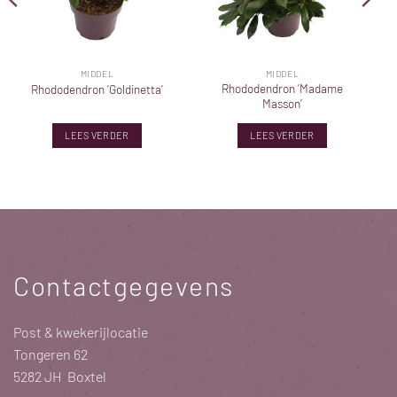
MIDDEL
MIDDEL
Rhododendron ‘Madame
Rhododendron ‘Goldinetta’
Masson’
LEES VERDER
LEES VERDER
Contactgegevens
Post & kwekerijlocatie
Tongeren 62
5282 JH Boxtel